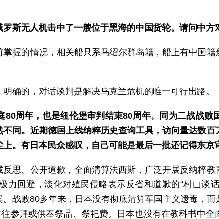
俄罗斯无人机击中了一艘位于黑海的中国货轮。请问中方
前掌握的情况，相关船只系马绍尔群岛籍，船上有中国籍
、明确的，对话谈判是解决乌克兰危机的唯一可行出路。
庭80周年，也是纽伦堡审判结束80周年。同为二战战败
然不同。近期德国上线纳粹历史查询工具，访问量达数百
尘上。有日本民众感叹，自己可能是最后一批还记得东京
诚反思、公开道歉，全面清算法西斯，广泛开展反纳粹教
极力回避，淡化对殖民侵略表示反省和道歉的“村山谈话”
案。战败80多年来，日本没有彻底清算军国主义遗毒，而
要前往参拜或供奉祭品、祭祀费。日本也没有在教科书中全