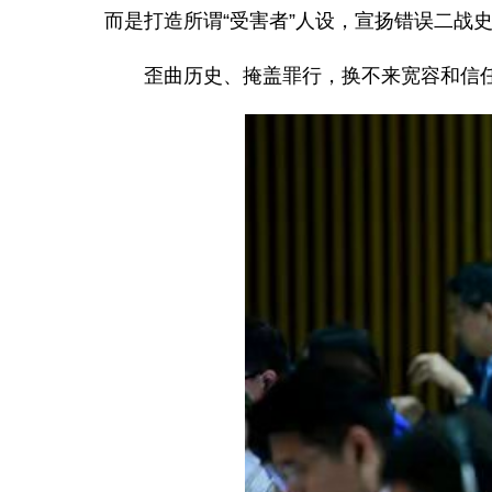
而是打造所谓“受害者”人设，宣扬错误二战
歪曲历史、掩盖罪行，换不来宽容和信