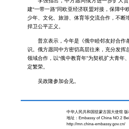
李强指出，中方愿同俄方进一步扩大贸
建“一带一路”同欧亚经济联盟对接，保障中
少年、文化、旅游、体育等交流合作，不断
捍卫公平正义。
普京表示，今年是《俄中睦邻友好合作
识。俄方愿同中方密切高层往来，充分发挥
领域合作，以“俄中教育年”为契机扩大青
定繁荣。
吴政隆参加会见。
中华人民共和国驻蒙古国大使馆 版
地址：Embassy of China NO.2 Beiji
http://mn.china-embassy.gov.cn/