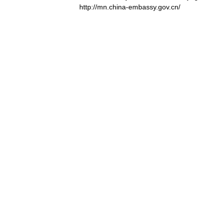
http://mn.china-embassy.gov.cn/