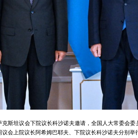
，应哈萨克斯坦议会下院议长科沙诺夫邀请，全国人大常委会
同议会上院议长阿希姆巴耶夫、下院议长科沙诺夫分别举