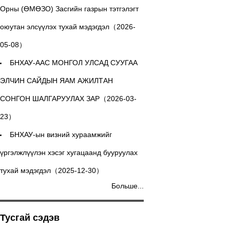
Орны (ӨМӨЗО) Засгийн газрын тэтгэлэгт
оюутан элсүүлэх тухай мэдэгдэл（2026-
05-08）
БНХАУ-ААС МОНГОЛ УЛСАД СУУГАА
ЭЛЧИН САЙДЫН ЯАМ АЖИЛТАН
СОНГОН ШАЛГАРУУЛАХ ЗАР（2026-03-
23）
БНХАУ-ын визний хураамжийг
үргэлжлүүлэн хэсэг хугацаанд бууруулах
тухай мэдэгдэл（2025-12-30）
Больше...
Тусгай сэдэв