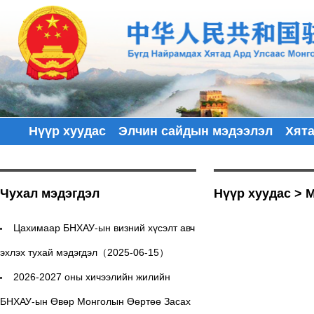
Нүүр хуудас
Элчин сайдын мэдээлэл
Хят
Чухал мэдэгдэл
Нүүр хуудас
>
М
Цахимаар БНХАУ-ын визний хүсэлт авч
эхлэх тухай мэдэгдэл（2025-06-15）
2026-2027 оны хичээлийн жилийн
БНХАУ-ын Өвөр Монголын Өөртөө Засах