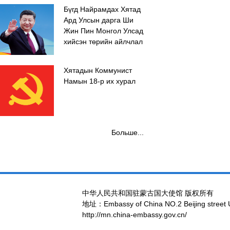
Бүгд Найрамдах Хятад
Ард Улсын дарга Ши
Жин Пин Монгол Улсад
хийсэн төрийн айлчлал
Хятадын Коммунист
Намын 18-р их хурал
Больше...
中华人民共和国驻蒙古国大使馆 版权所有
地址：Embassy of China NO.2 Beijing street 
http://mn.china-embassy.gov.cn/