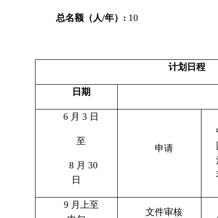
总名额（人/年）:
10
计划日程
日期
6
月 3 日
至
申请
8
月 30
日
9
月上至
文件审核