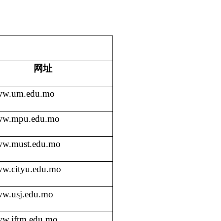
网址
w.um.edu.mo
w.mpu.edu.mo
w.must.edu.mo
w.cityu.edu.mo
w.usj.edu.mo
w.iftm.edu.mo