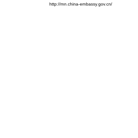
http://mn.china-embassy.gov.cn/