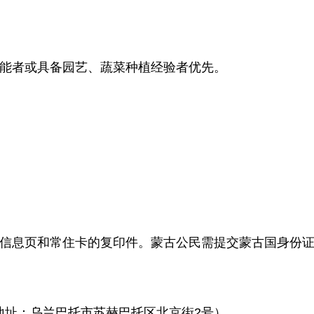
技能者或具备园艺、蔬菜种植经验者优先。
照信息页和常住卡的复印件。蒙古公民需提交蒙古国身份
地址：乌兰巴托市苏赫巴托区北京街2号）。