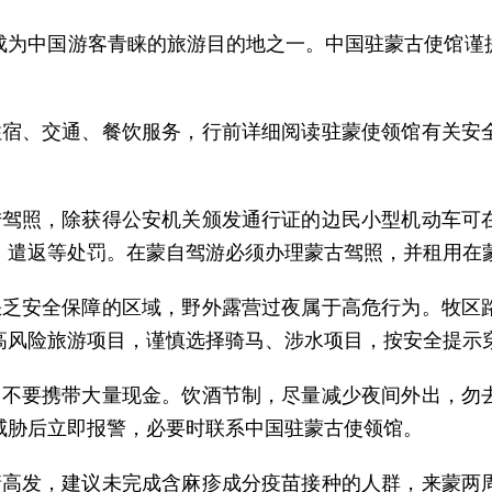
成为中国游客青睐的旅游目的地之一。中国驻蒙古使馆谨
住宿、交通、餐饮服务，行前详细阅读驻蒙使领馆有关安
陆驾照，除获得公安机关颁发通行证的边民小型机动车可
、遣返等处罚。在蒙自驾游必须办理蒙古驾照，并租用在
缺乏安全保障的区域，野外露营过夜属于高危行为。牧区
高风险旅游项目，谨慎选择骑马、涉水项目，按安全提示
，不要携带大量现金。饮酒节制，尽量减少夜间外出，勿
威胁后立即报警，必要时联系中国驻蒙古使领馆。
情高发，建议未完成含麻疹成分疫苗接种的人群，来蒙两