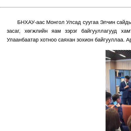
БНХАУ-аас Монгол Улсад суугаа Элчин сайды
засаг, хөгжлийн яам зэрэг байгууллагууд хам
Улаанбаатар хотноо саяхан зохион байгууллаа. А