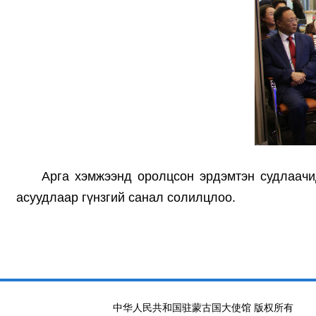
Арга хэмжээнд оролцсон эрдэмтэн судлаачи
асуудлаар гүнзгий санал солилцлоо.
中华人民共和国驻蒙古国大使馆 版权所有