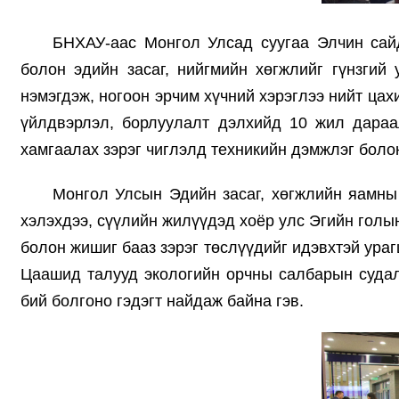
БНХАУ-аас Монгол Улсад суугаа Элчин сай
болон эдийн засаг, нийгмийн хөгжлийг гүнзгий
нэмэгдэж, ногоон эрчим хүчний хэрэглээ нийт ца
үйлдвэрлэл, борлуулалт дэлхийд 10 жил дараа
хамгаалах зэрэг чиглэлд техникийн дэмжлэг боло
Монгол Улсын Эдийн засаг, хөгжлийн яамны
хэлэхдээ, сүүлийн жилүүдэд хоёр улс Эгийн гол
болон жишиг бааз зэрэг төслүүдийг идэвхтэй ур
Цаашид талууд экологийн орчны салбарын судал
бий болгоно гэдэгт найдаж байна гэв.