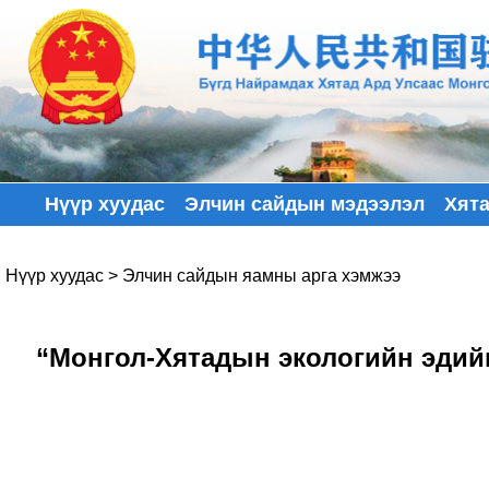
Нүүр хуудас
Элчин сайдын мэдээлэл
Хят
Нүүр хуудас
>
Элчин сайдын яамны арга хэмжээ
“Монгол-Хятадын экологийн эдийн