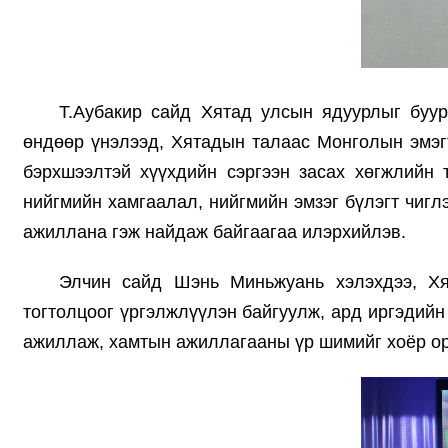
Т.Аубакир сайд Хятад улсын ядуурлыг буур
өндөөр үнэлээд, Хятадын талаас Монголын эмэгт
бэрхшээлтэй хүүхдийн сэргээн засах хөгжлийн 
нийгмийн хамгаалал, нийгмийн эмзэг бүлэгт чиг
ажиллана гэж найдаж байгаагаа илэрхийлэв.
Элчин сайд Шэнь Миньжуань хэлэхдээ, Хя
тогтолцоог үргэлжлүүлэн байгуулж, ард иргэдий
ажиллаж, хамтын ажиллагааны үр шимийг хоёр ор