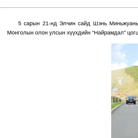
5 сарын 21-нд Элчин сайд Шэнь Миньжуань
Монголын олон улсын хүүхдийн “Найрамдал” цог