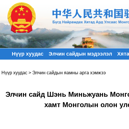
Нүүр хуудас
Элчин сайдын мэдээлэл
Хят
Нүүр хуудас
>
Элчин сайдын яамны арга хэмжээ
Элчин сайд Шэнь Миньжуань Монго
хамт Монголын олон ул