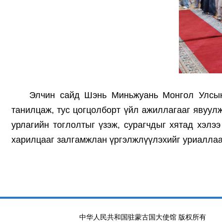
Элчин сайд Шэнь Миньжуань Монгол Улсын
танилцаж, тус цогцолборт үйл ажиллагааг явуулж
урлагийн тоглолтыг үзэж, сурагчдыг хятад хэл
харилцааг залгамжлан үргэлжлүүлэхийг уриалла
中华人民共和国驻蒙古国大使馆 版权所有