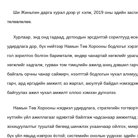
Ши Жиньпин дарга хурал дээр үг хэлж, 2019 оны эдийн засг
төлөвлөлөө.
Хурлаар, энд онд гадаад, дотоодын эрсдэлтэй сорилтууд өс
удирдлага дор, бүх нийтээр Намын Төв Хорооны бодлогыг хэрэг
гол зорилтоо болгон баримталж, өндөр чанартай хөгжлийг урагшл
хөгжлийг хадгалж, гурван том тэмцлийн ажилд ахиц дэвшил гарч
байгаль орчны чанар сайжирч, нээлттэй бодлогын чухал алхмуу
гарч, ард иргэдийн амжилт, аз жаргал, аюулгүй байдал нэмэгдэж
байгуулах ажил чухал амжилт оллоо хэмээн дүгнэлээ.
Намын Төв Хорооны нэгдмэл удирдлага, стратегийн тогтворто
нутгийн үйл ажиллагааг идэвхтэй байлгаж чадсанаар амжилтад 
зохицуулалтыг тууштай бөгөөд шинжлэх ухаанчаар ойлгох, микр
бүх үйл явцад нэвтрэх ёстой; системийн онолын үүднээс эдийн 