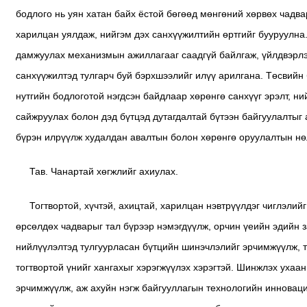
бодлого нь уян хатан байх ёстой бөгөөд мөнгөний хөрвөх чадва
харилцан уялдаж, нийгэм дэх санхүүжилтийн өртгийг бууруулна
дамжуулах механизмын ажиллагааг саадгүй байлгаж, үйлдвэрлэл
санхүүжилтэд тулгарч буй бэрхшээлийг илүү арилгана. Төсвийн 
нутгийн бодлоготой нэгдсэн байдлаар хөрөнгө санхүүг эрэлт, ни
сайжруулах болон дэд бүтцэд дутагдалтай бүтээн байгуулалтыг
бүрэн илрүүлж худалдан авалтын болон хөрөнгө оруулалтын нөл
Тав. Чанартай хөгжлийг ахиулах.
Тогтвортой, хүчтэй, ахицтай, харилцан нэвтрүүлдэг чиглэли
өрсөлдөх чадварыг тал бүрээр нэмэгдүүлж, орчин үеийн эдийн з
нийлүүлэлтэд тулгуурласан бүтцийн шинэчлэлийг эрчимжүүлж, т
тогтвортой үнийг хангахыг хэрэгжүүлэх хэрэгтэй. Шинжлэх ухаа
эрчимжүүлж, аж ахуйн нэгж байгууллагын технологийн инновац