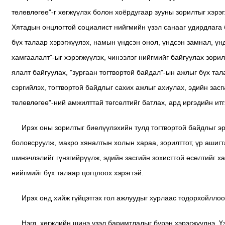
төлөвлөгөө"-г хөгжүүлэх болон хоёрдугаар зууны зорилтыг хэрэ
Хятадын онцлогтой социалист нийгмийн үзэл санааг удирдлага б
бүх талаар хэрэгжүүлэх, намын үндсэн онол, үндсэн замнал, үнд
хамгаалалт"-ыг хэрэгжүүлэх, чинээлэг нийгмийг байгуулах зори
ялалт байгуулах, "зургаан тогтвортой байдал"-ын ажлыг бүх тала
сэргийлэх, тогтвортой байдлыг сахих ажлыг ахиулах, эдийн засг
төлөвлөгөө"-ний амжилттай төгсөлтийг батлах, ард иргэдийн ит
Ирэх оны зорилтыг биелүүлэхийн тулд тогтвортой байдлыг эр
боловсруулж, макро хяналтын холын хараа, зорилттот, үр ашигт
шинэчлэлийг гүнзгийрүүлж, эдийн засгийн зохисттой өсөлтийг х
нийгмийг бүх талаар цогцлоох хэрэгтэй.
Ирэх онд хийж гүйцэтгэх гол ажлуудыг хурлаас тодорхойллоо
Нэгд, хөгжлийн шинэ үзэл баримтлалыг бүрэн хэрэгжүүлнэ. 