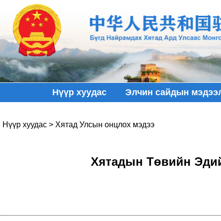
Нүүр хуудас
Элчин сайдын мэдээ
Нүүр хуудас
>
Хятад Улсын онцлох мэдээ
Хятадын Төвийн Эдий