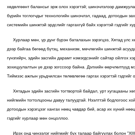
хөдөлгөөнт балансыг эрж олох хэрэгтэй; шинэчлэлээр дамжуулан
бүрийн тоглогчдыг технологийн шинэчлэл, гадаад, дотоодын зах
системийн шинжтэй эрдслийг гаргахгүй байх хэрэгтэй гэдгийг х
Хурлаар мөн, үр дүнг бүрэн баталахын зэрэгцээ, Хятад улс 
дээр байгаа бөгөөд бүтэц, механизм, мөчлөгийн шинжтэй асууда
гүнзгийрч, эдийн засгийн дарамт нэмэгдсэнийг сайтар ойлгох х
зохицуулалтын үе дээр зогссоор байна. Дэлхийн өөрчлөлтүүд м
Тиймээс ажлын урьдчилсан төлөвлөгөө гаргах хэрэгтэй гэдгийг 
Хятадын эдийн засгийн тогтвортой байдал, урт хугацааны хө
нийгмийн тогтолцооны давуу талуудтай. Нээлттэй бодлогоос хо
дотоодын хэрэгцээг хангах нөөц чавдар бий, асар их хүний нөөц
гэдгийг хурлаар мөн онцоллоо.
Ирэх онд чинээлэг нийгмийг бүх талаар байгуулах болон "XII