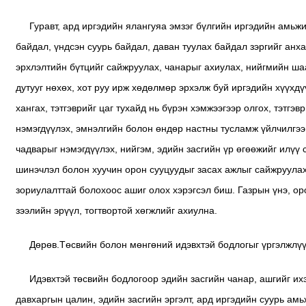
Гуравт, ард иргэдийн ялангуяа эмзэг бүлгийн иргэдийн амьж
байдал, үндсэн суурь байдал, даван туулах байдал зэргийг анх
эрхлэлтийн бүтцийг сайжруулах, чанарыг ахиулах, нийгмийн шаа
дутууг нөхөх, хот руу ирж хөдөлмөр эрхэлж буй иргэдийн хүүхд
хангах, тэтгэврийг цаг тухайд нь бүрэн хэмжээгээр олгох, тэтг
нэмэгдүүлэх, эмнэлгийн болон өндөр настны тусламж үйлчилгээ 
чадварыг нэмэгдүүлэх, нийгэм, эдийн засгийн үр өгөөжийг илүү
шинэчлэл болон хуучин орон сууцуудыг засах ажлыг сайжруулах,
зориулалттай болохоос ашиг олох хэрэгсэл биш. Газрын үнэ, ор
зээлийн эрүүл, тогтвортой хөгжлийг ахиулна.
Дөрөв.Төсвийн болон мөнгөний идэвхтэй бодлогыг үргэлжлүү
Идэвхтэй төсвийн бодлогоор эдийн засгийн чанар, ашгийг их
давхаргын цалин, эдийн засгийн эргэлт, ард иргэдийн суурь ам