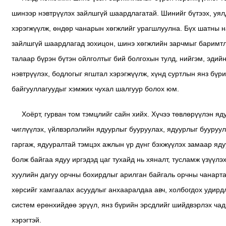
шинээр нэвтрүүлэх зайлшгүй шаардлагатай. Шинийг бүтээх, уялд
хэрэгжүүлж, өндөр чанарын хөгжлийг урагшлуулна. Бүх шатны н
зайлшгүй шаардлагад зохицон, шинэ хөгжлийн зарчмыг баримтл
талаар бүрэн бүтэн ойлголтыг бий болгохын тулд, нийгэм, эди
нэвтрүүлэх, бодлогыг ягштал хэрэгжүүлж, хүнд суртлын янз бүр
байгууллагуудыг хэмжих чухал шалгуур болох юм.
Хоёрт, гурван том тэмцлийг сайн хийх. Хүчээ төвлөрүүлэн яд
чиглүүлэх, үйлвэрлэлийн ядуурлыг бууруулах, ядуурлыг бууруул
гаргаж, ядууралтай тэмцэх ажлын үр дүнг бэхжүүлэх замаар яд
болж байгаа ядуу иргэдэд цаг тухайд нь хяналт, тусламж үзүүл
хуулийн дагуу орчны бохирдлыг арилган байгаль орчны чанартай
хөрсийг хамгаалах асуудлыг анхааралдаа авч, холбогдох удирдл
систем ерөнхийдөө эрүүл, янз бүрийн эрсдлийг шийдвэрлэх чад
хэрэгтэй.