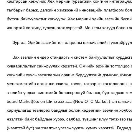
хамтарсан хөгжлийг, Хөх мөрний гурвалжин хойгийн интеграцла
талбарыг барьж, дэлхийн хэмжээний инновацийн платформ боло
бүтээн байгуулалтыг хөгжүүлж, Хөх мөрний эдийн засгийн бүси
чанартай хөгжилд түлхэц өгөх хэрэгтэй. Мөн том хотууд болон х
Зургаа. Эдийн засгийн тогтолцооны шинэчлэлийг гүнзгийрүүл
Зах зээлийн өндөр стандартын систем байгуулалтыг хурдасга
хуваарилалтыг сайжруулах хэрэгтэй. Өмчийн эрхийн тогтолцоо 
хөгжлийн хууль засаглалын орчинг бүрдүүлэхийг дэмжиж, жижиг
менежментийн аргыг шинэчилж, төсөв, татварын тогтолцооны ши
зээлийн үндсэн системийг боловсронгуй болгож, бүртгэгдсэн ко
board Market)болон Шинэ зах зээл(New OTC Market )-ын шинэчлэ
хариуцлагад төвлөрөх байдлыг болон хөдөөгийн зээлийн холбо
нээлттэй байх байдлын хүрээ, салбар, түвшинг илүү тэлэхээр г
(нээлттэй бус) жагсаалтыг үргэлжлүүлэн хумих хэрэгтэй. Гадаа