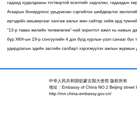
гадаад худалдааны тогтвортой өсөлтийг хадгалан, гадаадын хөр
Агаарын бохирдлоос урьдчилан сэргийлэх шийдвэрлэх экологийн
иргэдийн амьжиргааг хангаж ажлыг мөн сайтар хийж ард түмний
"13-р таван жилийн төлөвлөгөө"-ний зорилтот ажил нь намын д
бүр ХКН-ын 19-р сонгуулийн 4 дэх бүгд хурлын үзэл санааг бүх
удирдлагын эдийн засгийн салбарт хэрэгжүүлэх ажлын журмын д
中华人民共和国驻蒙古国大使馆 版权所有
地址：Embassy of China NO.2 Beijing street 
http://mn.china-embassy.gov.cn/