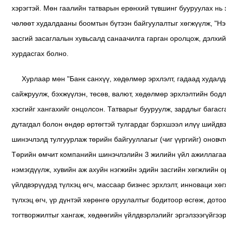
хэрэгтэй. Мөн гаалийн татварын ерөнхий түвшинг бууруулах нь
чөлөөт худалдааны боомтын бүтээн байгуулалтыг хөгжүүлж, "Нэ
засгий засаглалын хувьсалд санаачилга гарган оролцож, дэлх
хурдасгах болно.
Хурлаар мөн "Банк санхүү, хөдөлмөр эрхлэлт, гадаад худалда
сайжруулж, бэхжүүлэн, төсөв, валют, хөдөлмөр эрхлэлтийн бодл
хэсгийг хангахийг онцолсон. Татварыг бууруулж, зардлыг багас
дутагдал болон өндөр өртөгтэй тулгардаг бэрхшээл илүү шийдвэ
шинэчлэлд тулгуурлаж төрийн байгууллагыг (чиг үүргийг) оновчт
Төрийн өмчит компанийн шинэчлэлийн 3 жилийн үйл ажиллагаа
нэмэгдүүлж, хувийн аж ахуйн нэгжийн эдийн засгийн хөгжлийн 
үйлдвэрүүдэд түлхэц өгч, массаар бизнес эрхлэлт, инноваци хө
түлхэц өгч, үр дүнтэй хөрөнгө оруулалтыг бодитоор өсгөж, дот
тогтворжилтыг хангаж, хөдөөгийн үйлдвэрлэлийг эргэлзээгүйгээ