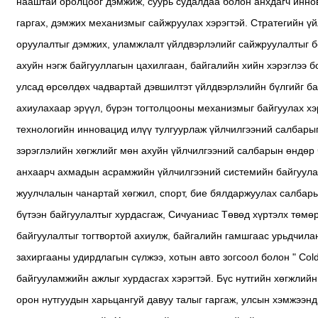
нааштай оролцоог дэмжиж, суурь судалдаа болон анхдагч иннов
гаргах, дэмжих механизмыг сайжруулах хэрэгтэй. Стратегийн 
оруулалтыг дэмжих, уламжлалт үйлдвэрлэлийг сайжруулалтыг бол
ахуйн нэгж байгууллагын цахилгаан, байгалийн хийн хэрэглээ 
улсад өрсөлдөх чадвартай дэвшилтэт үйлдвэрлэлийн бүлгийг ба
ахиулахаар эрүүл, бүрэн тогтолцооны механизмыг байгуулах хэр
технологийн инновацид илүү тулгуурлаж үйлчилгээний салбарыг
зэрэглэлийн хөгжлийг мөн ахуйн үйлчилгээний салбарын өндөр 
анхаарч ахмадын асрамжийн үйлчилгээний системийн байгуулал
жуулчлалын чанартай хөгжил, спорт, бие бялдаржуулах салбарыг
бүтээн байгуулалтыг хурдасгаж, Сичуаниас Төвөд хүртэлх төмө
байгуулалтыг тогтвортой ахиулж, байгалийн гамшгаас урьдчилан
захиргааны удирдлагын сүлжээ, хотын авто зогсоол болон " Cold 
байгууламжийн ажлыг хурдасгах хэрэгтэй. Бүс нутгийн хөгжлийн
орон нутгуудын харьцангуй давуу талыг гаргаж, улсын хэмжээнд