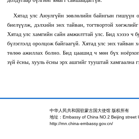
долдугаар бүлгийг ямагт сайшаадаггүй.
Хятад улс Аюулгүйн зөвлөлийн байнгын гишүүн ор
биелүүлж, дэлхийн энх тайван, тогтвортой хөгжлийг 
Хятад улс хамгийн сайн амжилттай улс. Бид хэзээ ч 
бүлэглэлд оролцож байгаагүй. Хятад улс энх тайван 
төлөө ажиллах болно. Бид цаашид ч мөн бүх ноёрхог
зүй ёсны, хууль ёсны эрх ашгийг тууштай хамгаална г
中华人民共和国驻蒙古国大使馆 版权所有
地址：Embassy of China NO.2 Beijing street 
http://mn.china-embassy.gov.cn/