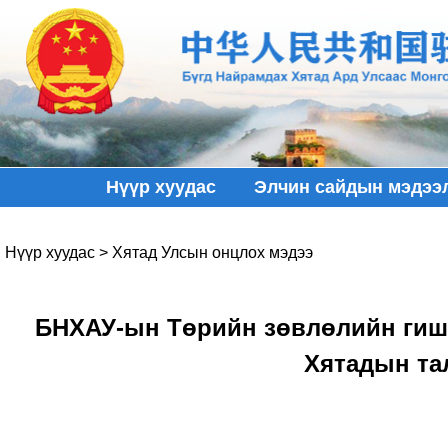
Нүүр хуудас
Элчин сайдын мэдээ
Нүүр хуудас
>
Хятад Улсын онцлох мэдээ
БНХАУ-ын Төрийн зөвлөлийн гишү
Хятадын та