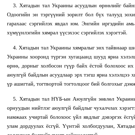
3. Хятадын тал Украины асуудлын өрнөлийг байнг
Одоогийн эн тэргүүний зорилт бол бүх талууд зохи
гарахаас сэргийлэх явдал юм. Энгийн иргэдийн амь
хүмүүнлэгийн хямрал үүсэхээс сэргийлэх хэрэгтэй.
4. Хятадын тал Украины хямралыг энх тайвнаар ш
Украины хооронд түргэн хугацаанд шууд яриа хэлэл
өрнө, дорныг холбосон гүүр байх ёстой болохоос 
аюулгүй байдлын асуудлаар эрх тэгш яриа хэлэлцээ 
үр ашигтай, тогтвортой тогтолцоог бий болгохыг дэм
5. Хятадын тал НҮБ-ын Аюулгүйн зөвлөл Украины 
орнуудын нийтлэг аюулгүй байдлыг чухалчлах хэрэгт
намжаах учиртай болохоос үйл явдлыг дэвэргэх ёсгү
улам дордуулах ёсгүй. Үүнтэй холбогдуулан, Хятад