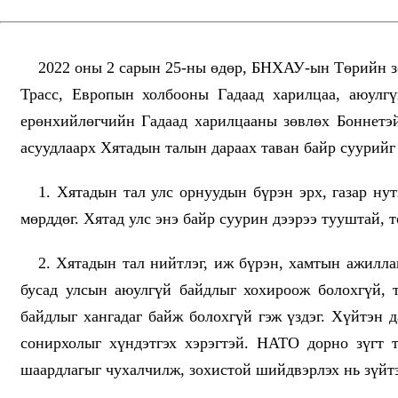
2022 оны 2 сарын 25-ны өдөр, БНХАУ-ын Төрийн з
Трасс, Европын холбооны Гадаад харилцаа, аюулг
ерөнхийлөгчийн Гадаад харилцааны зөвлөх Боннетэ
асуудлаарх Хятадын талын дараах таван байр суурийг
1. Хятадын тал улс орнуудын бүрэн эрх, газар ну
мөрддөг. Хятад улс энэ байр суурин дээрээ тууштай, 
2. Хятадын тал нийтлэг, иж бүрэн, хамтын ажилла
бусад улсын аюулгүй байдлыг хохироож болохгүй, т
байдлыг хангадаг байж болохгүй гэж үздэг. Хүйтэн 
сонирхолыг хүндэтгэх хэрэгтэй. НАТО дорно зүгт 
шаардлагыг чухалчилж, зохистой шийдвэрлэх нь зүйт