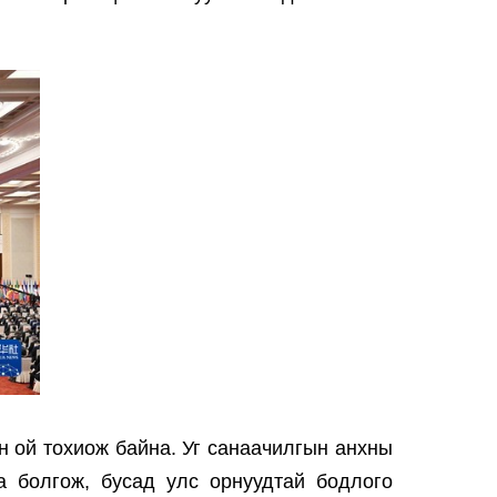
 ой тохиож байна. Уг санаачилгын анхны
а болгож, бусад улс орнуудтай бодлого