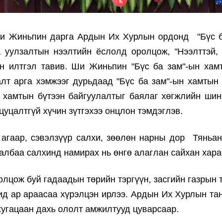
Ши Жиньпин дарга Ардын Их Хурлын ордонд "Бүс 
 уулзалтын нээлтийн ёслолд оролцож, "Нээлттэй,
эн илтгэл тавив. Ши Жиньпин "Бүс ба зам"-ын хам
лт арга хэмжээг дурьдаад "Бүс ба зам"-ын хамтын
ын хамтын бүтээн байгуулалтыг баялаг хөгжлийн ши
цуцалтгүй хүчин зүтгэхээ онцлон тэмдэглэв.
 агаар, сэвэлзүүр салхи, зөөлөн нарны дор Тяньан
албаа салхинд намирах нь өнгө алаглан сайхан хара
лцож буй гадаадын төрийн тэргүүн, засгийн газрын 
ид ар араасаа хүрэлцэн ирлээ. Ардын Их Хурлын та
хугацаан дахь ололт амжилтууд цуварсаар.