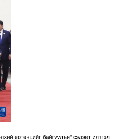
лхий ертөнцийг байгуулъя" сэдэвт илтгэл