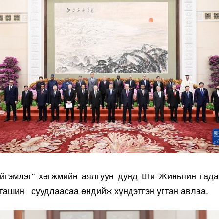
ийгэмлэг" хөгжмийн аялгуун дунд Ши Жиньпин гад
 ташин суудлаасаа өндийж хүндэтгэн угтан авлаа.