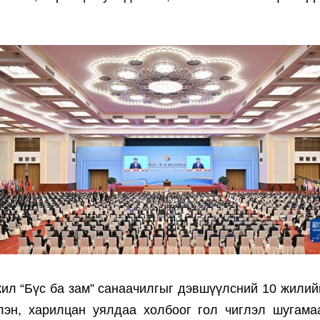
л “Бүс ба зам” санаачилгыг дэвшүүлсний 10 жилийн
лэн, харилцан уялдаа холбоог гол чиглэл шугама