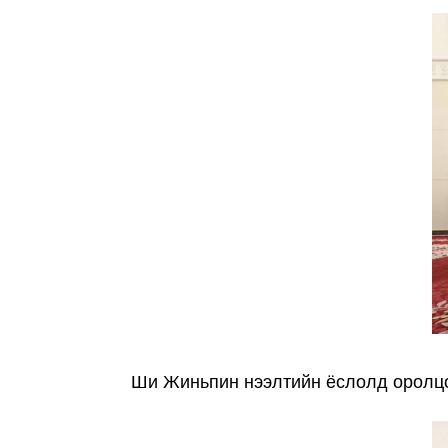
Ши Жиньпин нээлтийн ёслолд оролцож