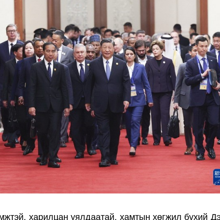
мжтэй, харилцан уялдаатай, хамтын хөгжил бүхий Дэ