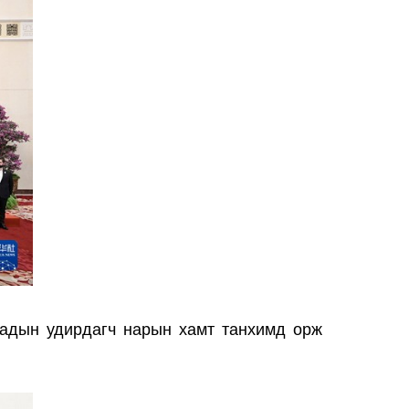
аадын удирдагч нарын хамт танхимд орж