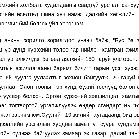
амжийн холболт, худалдааны саадгүй урсгал, санхүү
асгийн өсөлтөд шинэ хүч нэмж, дэлхийн хөгжлийн 
ормыг бий болгох үйл хэрэг юм.
 анхны зорилго зорилтдоо үнэнч байж, "Бүс ба 
аг үр дүнд хүрэхийн төлөө гар нийлэн хамтран ажи
эл үргэлжилдэг бөгөөд дэлхийн 150 гаруй улс орон, 
мтын ажиллагааны баримт бичигт гарын үсэг зурж,
ний чуулга уулзалтыг зохион байгуулж, 20 гаруй
ллаа. Олон тооны нэр хүнд бүхий төслүүд болон а
х үүсвэр болсон. Өргөн хүрээний зөвшилцөл, хамтын
ааг тогтвортой үргэлжлүүлэх өндөр стандарт нь "
ухал зарчим юм.Сүүлийн 10 жилийн хугацаанд бид э
ээллийн урсгалын хурдны замыг уг суурь хундама
ойн сүлжээ байгуулах замаар эх газар, далай тэнг