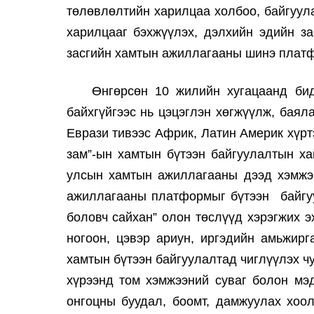
төлөвлөлтийн харилцаа холбоо, байгуул
харилцааг бэхжүүлэх, дэлхийн эдийн з
засгийн хамтын ажиллагааны шинэ платф
Өнгөрсөн 10 жилийн хугацаанд бид
байхгүйгээс нь цэцэглэн хөгжүүлж, баял
Еврази тивээс Африк, Латин Америк хүрт
зам”-ын хамтын бүтээн байгуулалтын ха
улсын хамтын ажиллагааны дээд хэмжээ
ажиллагааны платформыг бүтээн байгуу
боловч сайхан” олон төслүүд хэрэгжих э
ногоон, цэвэр ариун, иргэдийн амьжирг
хамтын бүтээн байгуулалтад чиглүүлэх ч
хүрээнд том хэмжээний суваг болон мэд
онгоцны буудал, боомт, дамжуулах хоол