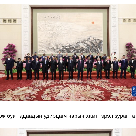
 буй гадаадын удирдагч нарын хамт гэрэл зураг та