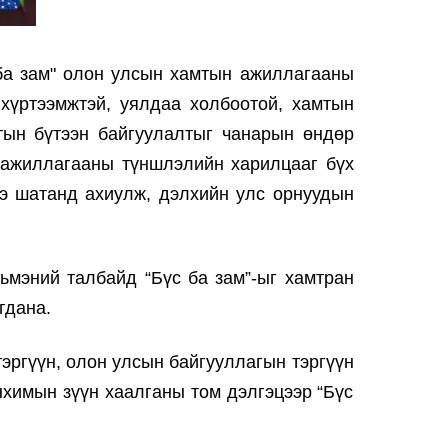
ба зам" олон улсын хамтын ажиллагааны
 хүртээмжтэй, уялдаа холбоотой, хамтын
тын бүтээн байгуулалтыг чанарын өндөр
 ажиллагааны түншлэлийн харилцааг бүх
нэ шатанд ахиулж, дэлхийн улс орнуудын
ьмэний талбайд “Бүс ба зам”-ыг хамтран
гдана.
тэргүүн, олон улсын байгууллагын тэргүүн
нхимын зүүн хаалганы том дэлгэцээр “Бүс