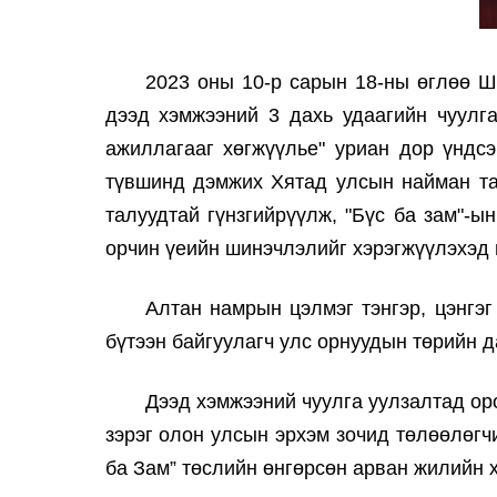
2023 оны 10-р сарын 18-ны өглөө 
дээд хэмжээний 3 дахь удаагийн чуулга
ажиллагааг хөгжүүлье" уриан дор үндс
түвшинд дэмжих Хятад улсын найман та
талуудтай гүнзгийрүүлж, "Бүс ба зам"-
орчин үеийн шинэчлэлийг хэрэгжүүлэхэд 
Алтан намрын цэлмэг тэнгэр, цэнгэг
бүтээн байгуулагч улс орнуудын төрийн д
Дээд хэмжээний чуулга уулзалтад оро
зэрэг олон улсын эрхэм зочид төлөөлөгч
ба Зам” төслийн өнгөрсөн арван жилийн 