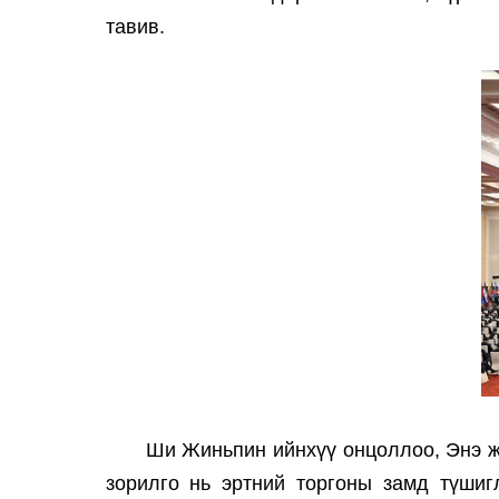
тавив.
Ши Жиньпин ийнхүү онцоллоо, Энэ жи
зорилго нь эртний торгоны замд түшиг