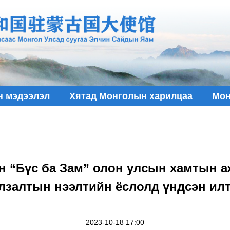
н мэдээлэл
Хятад Монголын харилцаа
Мон
н “Бүс ба Зам” олон улсын хамтын 
улзалтын нээлтийн ёслолд үндсэн илт
2023-10-18 17:00