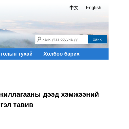
中文
English
голын тухай
Холбоо барих
ажиллагааны дээд хэмжээний
гэл тавив