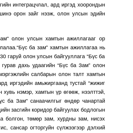
гийн интеграцчлал, ард иргэд хоорондын
шинэ орон зайг нээж, олон улсын эдийн
зам" олон улсын хамтын ажиллагааг ор
ллалаа.“Бүс ба зам” хамтын ажиллагаа нь
30 гаруй олон улсын байгууллага “Бүс ба
 гурав дахь удаагийн “Бүс ба Зам” олон
 мэргэжлийн салбарын олон талт хамтын
рд иргэдийн амьжиргаанд тустай “жижиг
 хувь нэмэр, хамтын үр өгөөж, нээлттэй,
Бүс ба Зам" санаачилгыг өндөр чанартай
дийн засгийн коридор байгуулах бодлогын
а болгон, төмөр зам, хурдны зам, нисэх
ис, сансар огторгуйн сүлжээгээр дэлхий