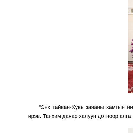
"Энх тайван-Хувь заяаны хамтын н
ирэв. Танхим даяар халуун дотноор алга