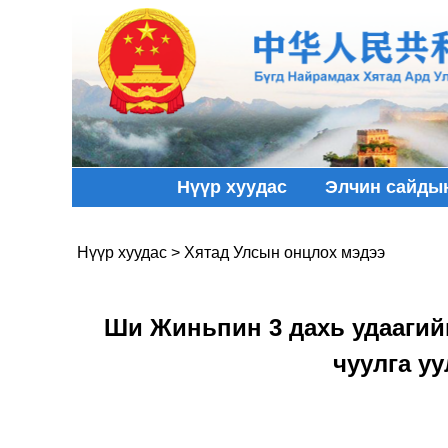
Нүүр хуудас
Элчин сайды
Нүүр хуудас
>
Хятад Улсын онцлох мэдээ
Ши Жиньпин 3 дахь удаагий
чуулга у